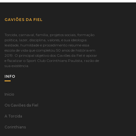
GAVIÕES DA FIEL
Torcida, carnaval, família, projetos sociais, formação
política, lazer, disciplina, valores, e sua ideologia:
lealdade, humildade e procedimento resume essa
escola de vida que completou 50 anos de história em
2019. O principal objetivo dos Gaviões da Fiel é apoiar
e fiscalizar o Sport Club Corinthians Paulista, razão de
sua existência.
INFO
Inicio
Os Gaviões da Fiel
A Torcida
Corinthians