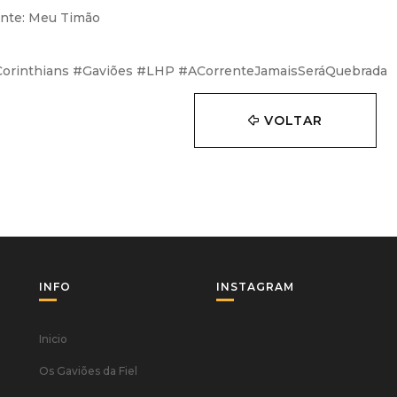
nte: Meu Timão
orinthians #Gaviões #LHP #ACorrenteJamaisSeráQuebrada
VOLTAR
INFO
INSTAGRAM
Inicio
Os Gaviões da Fiel