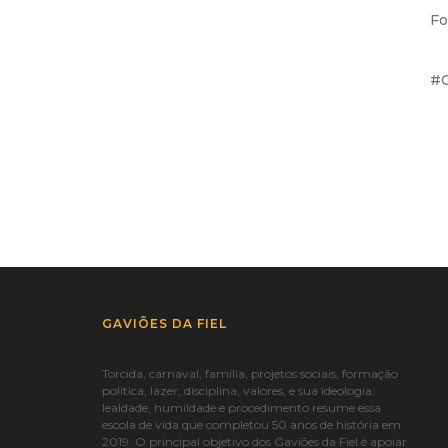
Fo
#C
GAVIÕES DA FIEL
Torcida, carnaval, família, projetos sociais, formação
política, lazer, disciplina, valores, e sua ideologia:
lealdade, humildade e procedimento resume essa
escola de vida que completou 50 anos de história em
2019. O principal objetivo dos Gaviões da Fiel é apoiar