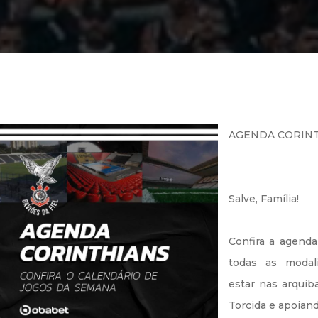
AGENDA CORIN
Salve, Família!
Confira a agend
todas as modal
estar nas arquib
Torcida e apoian