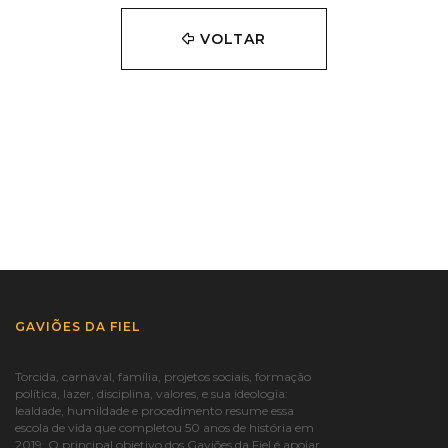
VOLTAR
GAVIÕES DA FIEL
Torcida, carnaval, família, projetos sociais, formação
política, lazer, disciplina, valores, e sua ideologia:
lealdade, humildade e procedimento resume essa
escola de vida que completou 50 anos de história em
2019. O principal objetivo dos Gaviões da Fiel é apoiar