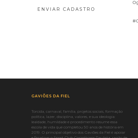
Og
ENVIAR CADASTRO
#G
GAVIÕES DA FIEL
Torcida, carnaval, família, projetos sociais, formação
política, lazer, disciplina, valores, e sua ideologia:
lealdade, humildade e procedimento resume essa
escola de vida que completou 50 anos de história em
2019. O principal objetivo dos Gaviões da Fiel é apoiar
e fiscalizar o Sport Club Corinthians Paulista, razão de