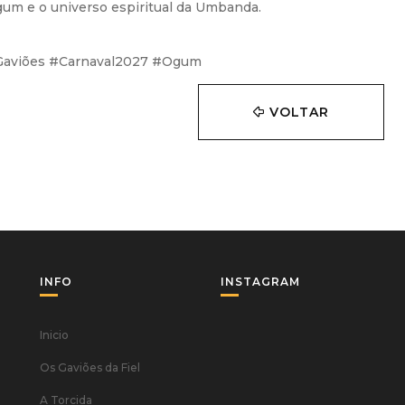
um e o universo espiritual da Umbanda.
aviões #Carnaval2027 #Ogum
VOLTAR
INFO
INSTAGRAM
Inicio
Os Gaviões da Fiel
A Torcida