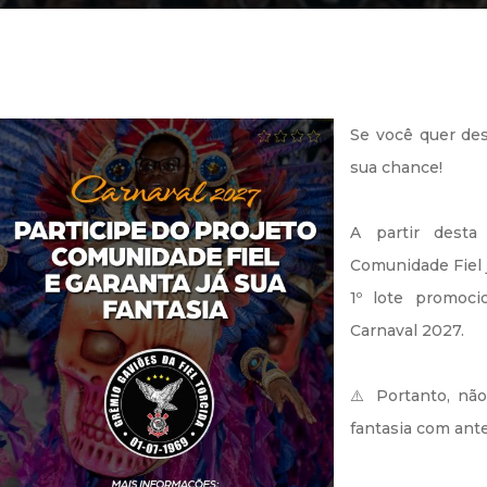
Se você quer des
sua chance!
A partir desta 
Comunidade Fiel 
1º lote promoci
Carnaval 2027.
⚠️ Portanto, nã
fantasia com ant