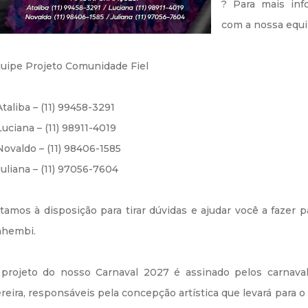
? Para mais inf
com a nossa equi
uipe Projeto Comunidade Fiel
Ataliba – (11) 99458-3291
Luciana – (11) 98911-4019
Novaldo – (11) 98406-1585
Juliana – (11) 97056-7604
tamos à disposição para tirar dúvidas e ajudar você a fazer p
hembi.
projeto do nosso Carnaval 2027 é assinado pelos carnaval
reira, responsáveis pela concepção artística que levará para 