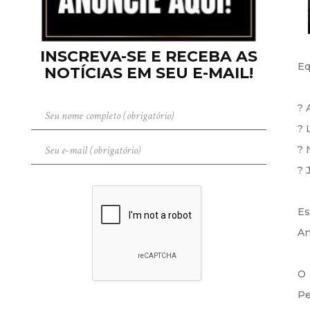
INSCREVA-SE E RECEBA AS
Eq
NOTÍCIAS EM SEU E-MAIL!
? 
? 
? 
? 
Es
An
O 
Pe