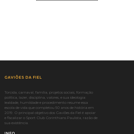
GAVIÕES DA FIEL
Torcida, carnaval, família, projetos sociais, formação
política, lazer, disciplina, valores, e sua ideologia:
lealdade, humildade e procedimento resume essa
escola de vida que completou 50 anos de história em
2019. O principal objetivo dos Gaviões da Fiel é apoiar
e fiscalizar o Sport Club Corinthians Paulista, razão de
sua existência.
INFO