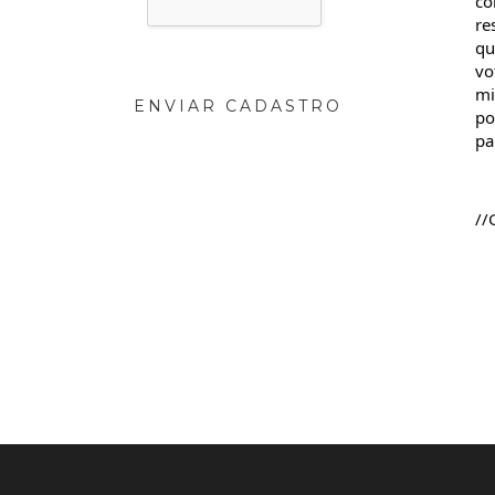
co
re
qu
vo
mi
ENVIAR CADASTRO
po
pa
//