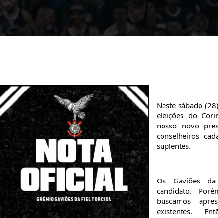
Neste sábado (28)
eleições do Corin
nosso novo pres
conselheiros ca
suplentes.
Os Gaviões da
candidato. Por
buscamos apres
existentes. En