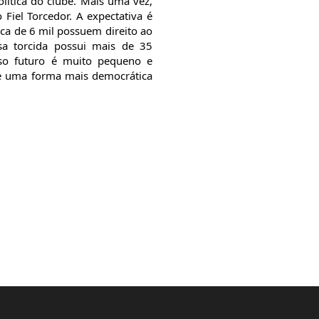
ítica do clube. Mais uma vez, 
iel Torcedor. A expectativa é 
a de 6 mil possuem direito ao 
a torcida possui mais de 35 
so futuro é muito pequeno e 
e uma forma mais democrática 