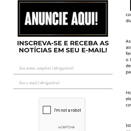
co
di
As
INSCREVA-SE E RECEBA AS
as
NOTÍCIAS EM SEU E-MAIL!
fe
o 
de
pa
Ho
el
co
Is