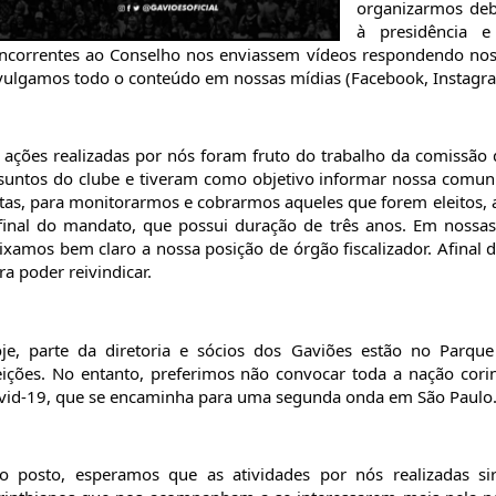
organizarmos deb
à presidência e
ncorrentes ao Conselho nos enviassem vídeos respondendo noss
vulgamos todo o conteúdo em nossas mídias (Facebook, Instagra
 ações realizadas por nós foram fruto do trabalho da comissão
suntos do clube e tiveram como objetivo informar nossa comuni
itas, para monitorarmos e cobrarmos aqueles que forem eleitos, a p
final do mandato, que possui duração de três anos. Em nossas
ixamos bem claro a nossa posição de órgão fiscalizador. Afinal 
ra poder reivindicar.
je, parte da diretoria e sócios dos Gaviões estão no Parqu
eições. No entanto, preferimos não convocar toda a nação cori
vid-19, que se encaminha para uma segunda onda em São Paulo
to posto, esperamos que as atividades por nós realizadas s