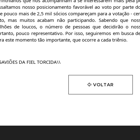
rinthianos que nos acompanham a se interessarem mais pela pol
ssaltamos nosso posicionamento favorável ao voto por parte do F
e pouco mais de 2,5 mil sócios compareçam para a votação - cerc
to, mas muitos acabam não participando. Sabendo que noss
lhões de loucos, o número de pessoas que decidirão o nos
rtanto, pouco representativo. Por isso, seguiremos em busca d
ra este momento tão importante, que ocorre a cada triênio.
GAVIÕES DA FIEL TORCIDA\\
VOLTAR