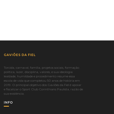
GAVIÕES DA FIEL
Torcida, carnaval, família, projetos sociais, formação
política, lazer, disciplina, valores, e sua ideologia:
lealdade, humildade e procedimento resume essa
escola de vida que completou 50 anos de história em
2019. O principal objetivo dos Gaviões da Fiel é apoiar
e fiscalizar o Sport Club Corinthians Paulista, razão de
sua existência.
INFO