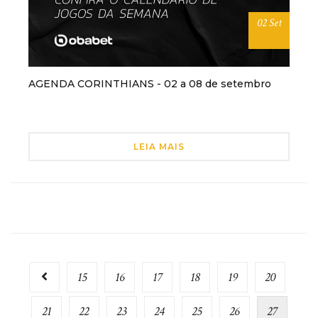
02 Set
AGENDA CORINTHIANS - 02 a 08 de setembro
LEIA MAIS
15
16
17
18
19
20
21
22
23
24
25
26
27