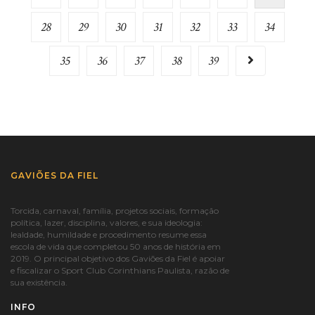
28
29
30
31
32
33
34
35
36
37
38
39
GAVIÕES DA FIEL
Torcida, carnaval, família, projetos sociais, formação
política, lazer, disciplina, valores, e sua ideologia:
lealdade, humildade e procedimento resume essa
escola de vida que completou 50 anos de história em
2019. O principal objetivo dos Gaviões da Fiel é apoiar
e fiscalizar o Sport Club Corinthians Paulista, razão de
sua existência.
INFO