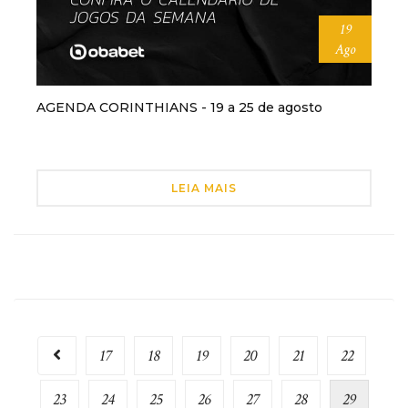
19
Ago
AGENDA CORINTHIANS - 19 a 25 de agosto
LEIA MAIS
17
18
19
20
21
22
23
24
25
26
27
28
29