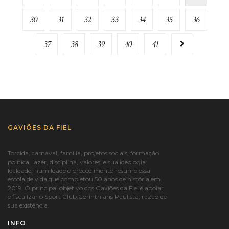
30
31
32
33
34
35
36
37
38
39
40
41
GAVIÕES DA FIEL
Torcida, carnaval, família, projetos sociais, formação
política, lazer, disciplina, valores, e sua ideologia:
lealdade, humildade e procedimento resume essa
escola de vida que completou 50 anos de história em
2019. O principal objetivo dos Gaviões da Fiel é apoiar
e fiscalizar o Sport Club Corinthians Paulista, razão de
sua existência.
INFO