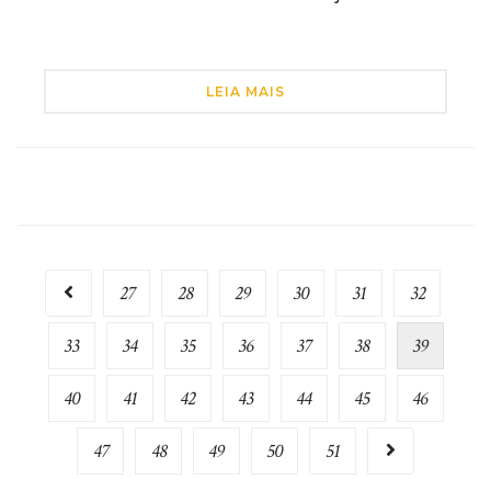
LEIA MAIS
27
28
29
30
31
32
33
34
35
36
37
38
39
40
41
42
43
44
45
46
47
48
49
50
51