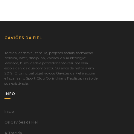
GAVIÕES DA FIEL
Torcida, carnaval, família, projetos sociais, formação
política, lazer, disciplina, valores, e sua ideologia:
lealdade, humildade e procedimento resume essa
escola de vida que completou 50 anos de história em
2019. O principal objetivo dos Gaviões da Fiel é apoiar
e fiscalizar o Sport Club Corinthians Paulista, razão de
sua existência.
INFO
Inicio
Os Gaviões da Fiel
A Torcida