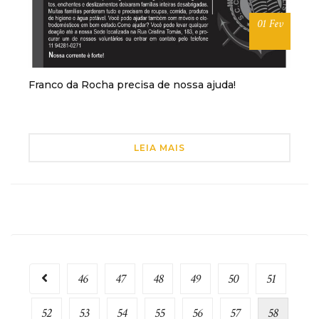
01 Fev
Franco da Rocha precisa de nossa ajuda!
LEIA MAIS
46
47
48
49
50
51
52
53
54
55
56
57
58