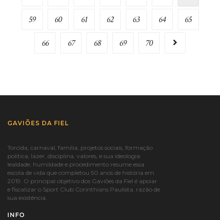
59
60
61
62
63
64
65
66
67
68
69
70
GAVIÕES DA FIEL
Torcida, carnaval, família, projetos sociais, formação
política, lazer, disciplina, valores, e sua ideologia:
lealdade, humildade e procedimento resume essa
escola de vida que completou 50 anos de história em
2019. O principal objetivo dos Gaviões da Fiel é apoiar
e fiscalizar o Sport Club Corinthians Paulista, razão de
sua existência.
INFO