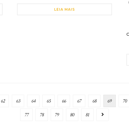
LEIA MAIS
C
62
63
64
65
66
67
68
69
70
77
78
79
80
81