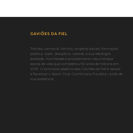
GAVIÕES DA FIEL
Torcida, carnaval, família, projetos sociais, formação
política, lazer, disciplina, valores, e sua ideologia:
lealdade, humildade e procedimento resume essa
escola de vida que completou 50 anos de história em
2019. O principal objetivo dos Gaviões da Fiel é apoiar
e fiscalizar o Sport Club Corinthians Paulista, razão de
sua existência.