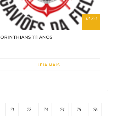
01 Set
ORINTHIANS 111 ANOS
LEIA MAIS
71
72
73
74
75
76