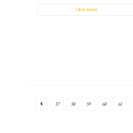
LEIA MAIS
57
58
59
60
61