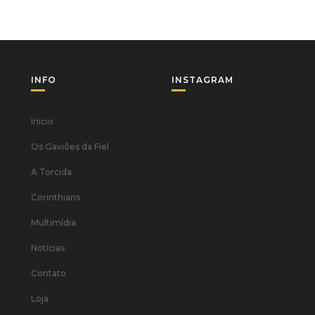
INFO
INSTAGRAM
Inicio
Os Gaviões da Fiel
A Torcida
Corinthians
Multimídia
Notícias
Contato
Loja