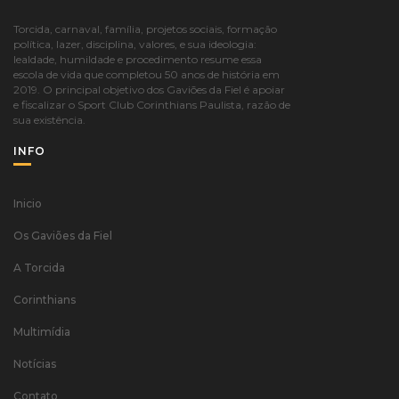
Torcida, carnaval, família, projetos sociais, formação
política, lazer, disciplina, valores, e sua ideologia:
lealdade, humildade e procedimento resume essa
escola de vida que completou 50 anos de história em
2019. O principal objetivo dos Gaviões da Fiel é apoiar
e fiscalizar o Sport Club Corinthians Paulista, razão de
sua existência.
INFO
Inicio
Os Gaviões da Fiel
A Torcida
Corinthians
Multimídia
Notícias
Contato