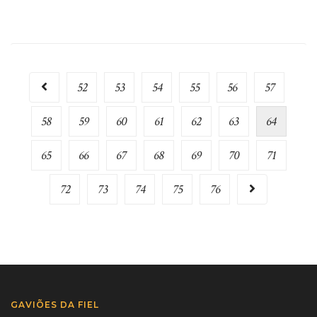
52
53
54
55
56
57
58
59
60
61
62
63
64
65
66
67
68
69
70
71
72
73
74
75
76
GAVIÕES DA FIEL